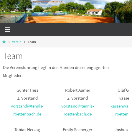
Zum
Inhalt
springen
Start
Verein
Team
Team
Die Vereinsführung liegt in den Händen dieser engagierten
Mitglieder:
Günter Hess
Robert Aumer
Olaf Ga
1. Vorstand
2. Vorstand
Kassen
vorstand@tennis-
vorstand@tennis-
kassenwart
roettenbach.de
roettenbach.de
roettenb
Tobias Herzog
Emily Seeberger
Joshua H