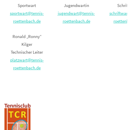
Sportwart
Jugendwartin
Schrif
sportwart@tennis-
jugendwart@tennis-
schriftwar
roettenbach.de
roettenbach.de
roettenb
Ronald „Ronny“
Kilger
Technischer Leiter
platzwart@tennis-
roettenbach.de