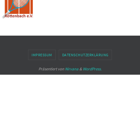
IMPRESSUM
DATENSCHUTZERKLÄRUNG
Präsentiert von
Nirvana
&
WordPress.