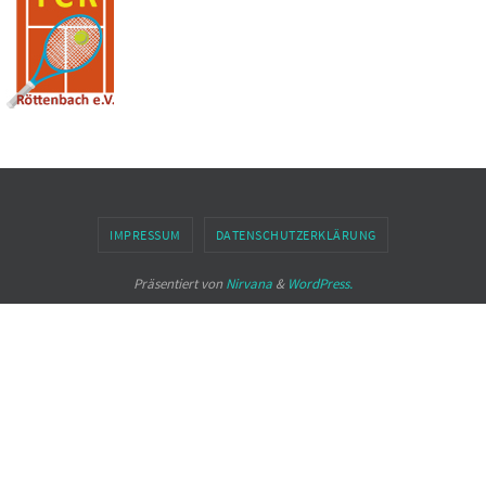
IMPRESSUM
DATENSCHUTZERKLÄRUNG
Präsentiert von
Nirvana
&
WordPress.